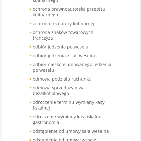
kulinarnego
ochrona prawnoautorska przepisu
kulinarnego
ochrona receptury kulinarnej
ochrona znaków towarowych
franczyza
odbiór jedzenia po weselu
odbiór jedzenia z sali weselnej
odbiór nieskonsumowanego jedzenia
po weselu
odmowa podziału rachunku
odmowa sprzedaży piwa
bezalkoholowego
odroczenie terminu wymiany kasy
fiskalnej
odroczenie wymiany kas fiskalnej
gastronomia
odstąpienie od umowy sala weselna
odstąpienie od umowy wesele