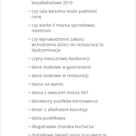
bezalkoholowe 2019
czy sala weselna może podnieść
cenę
czy warke 0 mozna sprzedawac
nieletnim
czy wprowadzenie zakazu
wchodzenia dzieci do restauracji to
dyskryminacja
czyny nieuczciwej konkurecji
dane osobowe w gastronomii
dane osobowe w restauracji
dania na wynos
dania z owocami morza VAT
darowizny posiłków koronawirus
deser z alkoholem koncesja
dieta pudełkowa
długotrwała choroba kucharza
dodatkowe świadczenia pracownicze