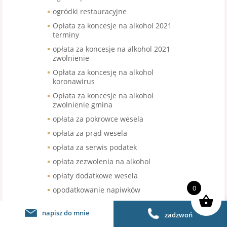
ogródki restauracyjne
Opłata za koncesje na alkohol 2021
terminy
opłata za koncesje na alkohol 2021
zwolnienie
Opłata za koncesję na alkohol
koronawirus
Opłata za koncesje na alkohol
zwolnienie gmina
opłata za pokrowce wesela
opłata za prąd wesela
opłata za serwis podatek
opłata zezwolenia na alkohol
opłaty dodatkowe wesela
0
opodatkowanie napiwków
opodatkowanie sprzedaży kawy
napisz do mnie
zadzwoń
organizacja pracy w gastronomii