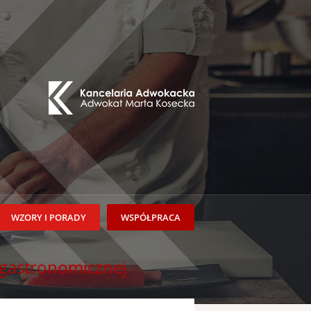
WZORY I PORADY
WSPÓŁPRACA
 gastronomicznej