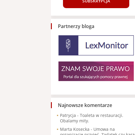
SUBSKRYPCJA
Partnerzy bloga
Najnowsze komentarze
Patrycja
-
Toaleta w restauracji.
Obalamy mity.
Marta Kosecka
-
Umowa na
organizację przyjęć. Zadatek czy kara