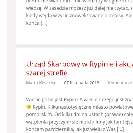
brzmi: nie wiadomo. I nie wiem czy w ogóle kto
wiedzę. W zasadzie możesz już dalej nie czytać, 
kiedy wejdą w życie znowelizowane przepisy. Al
końca […]
Urząd Skarbowy w Rypinie i akc
szarej strefie
Marta Kosecka
07 listopada 2018
Komentarze 
Wiecie gdzie jest Rypin? A wiecie z czego jest z
Rypin. Kilkunastotysięczne miasto powiatow
pomorskim. Od kilku dni na ustach (prawie) całej 
wątpienia przyczynił się nie kto inny jak tamtej
końcem października, jak już wielu z Was […]