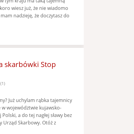
ś w tym kraju ma taką tajemną
skoro wiesz już, że nie wiadomo
e mam nadzieję, że doczytasz do
ja skarbówki Stop
(1)
nany? Już uchylam rąbka tajemnicy
e w województwie kujawsko-
Polski, a do tej nagłej sławy bez
szy Urząd Skarbowy. Otóż z