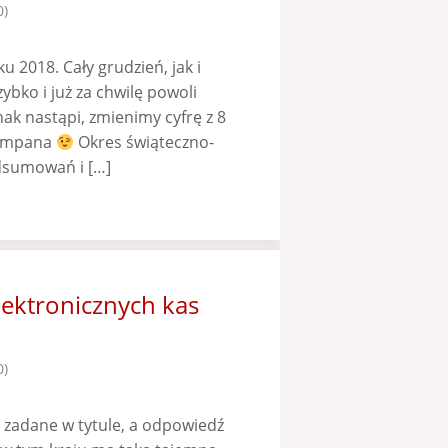
0)
 2018. Cały grudzień, jak i
ybko i już za chwilę powoli
k nastąpi, zmienimy cyfrę z 8
zampana
Okres świąteczno-
dsumowań i […]
lektronicznych kas
0)
 zadane w tytule, a odpowiedź