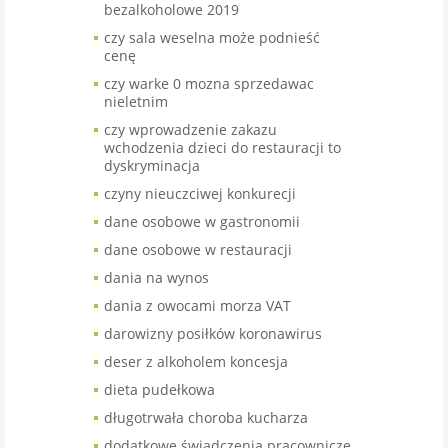
bezalkoholowe 2019
czy sala weselna może podnieść
cenę
czy warke 0 mozna sprzedawac
nieletnim
czy wprowadzenie zakazu
wchodzenia dzieci do restauracji to
dyskryminacja
czyny nieuczciwej konkurecji
dane osobowe w gastronomii
dane osobowe w restauracji
dania na wynos
dania z owocami morza VAT
darowizny posiłków koronawirus
deser z alkoholem koncesja
dieta pudełkowa
długotrwała choroba kucharza
dodatkowe świadczenia pracownicze