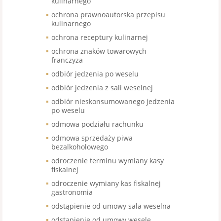
kulinarnego
ochrona prawnoautorska przepisu
kulinarnego
ochrona receptury kulinarnej
ochrona znaków towarowych
franczyza
odbiór jedzenia po weselu
odbiór jedzenia z sali weselnej
odbiór nieskonsumowanego jedzenia
po weselu
odmowa podziału rachunku
odmowa sprzedaży piwa
bezalkoholowego
odroczenie terminu wymiany kasy
fiskalnej
odroczenie wymiany kas fiskalnej
gastronomia
odstąpienie od umowy sala weselna
odstąpienie od umowy wesele