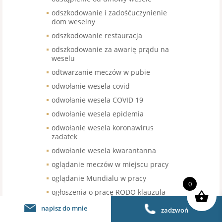
odszkodowanie i zadośćuczynienie
dom weselny
odszkodowanie restauracja
odszkodowanie za awarię prądu na
weselu
odtwarzanie meczów w pubie
odwołanie wesela covid
odwołanie wesela COVID 19
odwołanie wesela epidemia
odwołanie wesela koronawirus
zadatek
odwołanie wesela kwarantanna
oglądanie meczów w miejscu pracy
oglądanie Mundialu w pracy
0
ogłoszenia o pracę RODO klauzula
ogródki letnie
napisz do mnie
zadzwoń
ogródki piwne