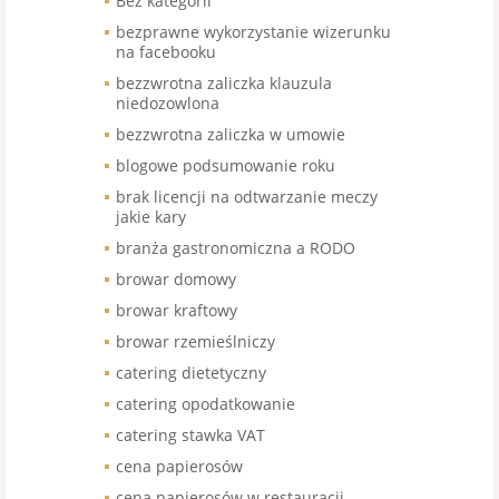
Bez kategorii
bezprawne wykorzystanie wizerunku
na facebooku
bezzwrotna zaliczka klauzula
niedozowlona
bezzwrotna zaliczka w umowie
blogowe podsumowanie roku
brak licencji na odtwarzanie meczy
jakie kary
branża gastronomiczna a RODO
browar domowy
browar kraftowy
browar rzemieślniczy
catering dietetyczny
catering opodatkowanie
catering stawka VAT
cena papierosów
cena papierosów w restauracji