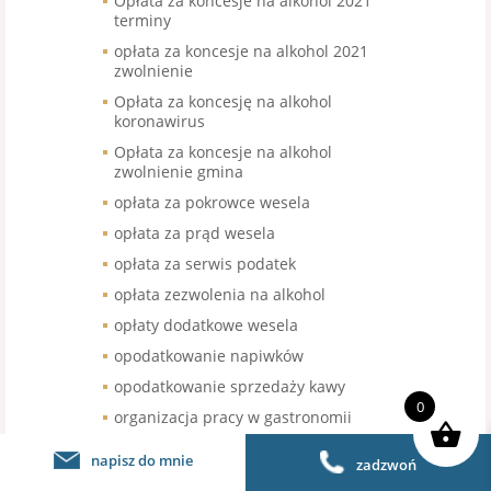
Opłata za koncesje na alkohol 2021
terminy
opłata za koncesje na alkohol 2021
zwolnienie
Opłata za koncesję na alkohol
koronawirus
Opłata za koncesje na alkohol
zwolnienie gmina
opłata za pokrowce wesela
opłata za prąd wesela
opłata za serwis podatek
opłata zezwolenia na alkohol
opłaty dodatkowe wesela
opodatkowanie napiwków
opodatkowanie sprzedaży kawy
0
organizacja pracy w gastronomii
organizacja pracy w restauracji
napisz do mnie
zadzwoń
organizacja urodzin stawka VAT