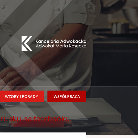
WZORY I PORADY
WSPÓŁPRACA
erunku na facebooku