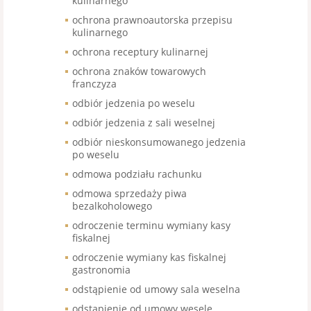
kulinarnego
ochrona prawnoautorska przepisu
kulinarnego
ochrona receptury kulinarnej
ochrona znaków towarowych
franczyza
odbiór jedzenia po weselu
odbiór jedzenia z sali weselnej
odbiór nieskonsumowanego jedzenia
po weselu
odmowa podziału rachunku
odmowa sprzedaży piwa
bezalkoholowego
odroczenie terminu wymiany kasy
fiskalnej
odroczenie wymiany kas fiskalnej
gastronomia
odstąpienie od umowy sala weselna
odstąpienie od umowy wesele