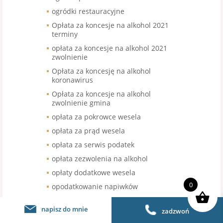
ogródki restauracyjne
Opłata za koncesje na alkohol 2021
terminy
opłata za koncesje na alkohol 2021
zwolnienie
Opłata za koncesję na alkohol
koronawirus
Opłata za koncesje na alkohol
zwolnienie gmina
opłata za pokrowce wesela
opłata za prąd wesela
opłata za serwis podatek
opłata zezwolenia na alkohol
opłaty dodatkowe wesela
0
opodatkowanie napiwków
opodatkowanie sprzedaży kawy
napisz do mnie
zadzwoń
organizacja pracy w gastronomii