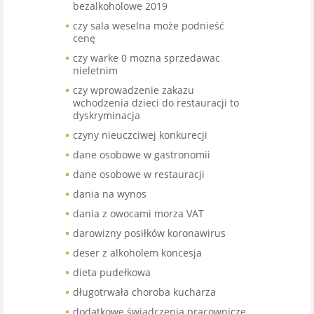
bezalkoholowe 2019
czy sala weselna może podnieść
cenę
czy warke 0 mozna sprzedawac
nieletnim
czy wprowadzenie zakazu
wchodzenia dzieci do restauracji to
dyskryminacja
czyny nieuczciwej konkurecji
dane osobowe w gastronomii
dane osobowe w restauracji
dania na wynos
dania z owocami morza VAT
darowizny posiłków koronawirus
deser z alkoholem koncesja
dieta pudełkowa
długotrwała choroba kucharza
dodatkowe świadczenia pracownicze