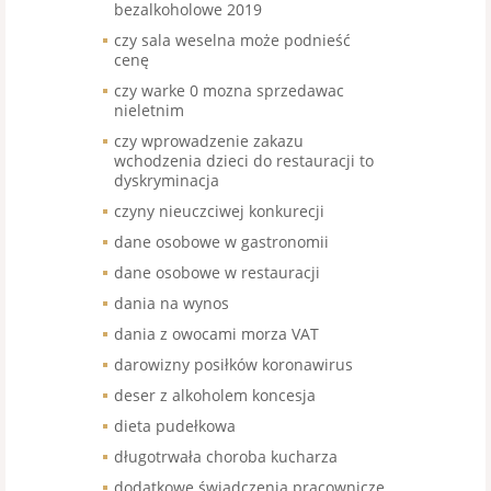
bezalkoholowe 2019
czy sala weselna może podnieść
cenę
czy warke 0 mozna sprzedawac
nieletnim
czy wprowadzenie zakazu
wchodzenia dzieci do restauracji to
dyskryminacja
czyny nieuczciwej konkurecji
dane osobowe w gastronomii
dane osobowe w restauracji
dania na wynos
dania z owocami morza VAT
darowizny posiłków koronawirus
deser z alkoholem koncesja
dieta pudełkowa
długotrwała choroba kucharza
dodatkowe świadczenia pracownicze