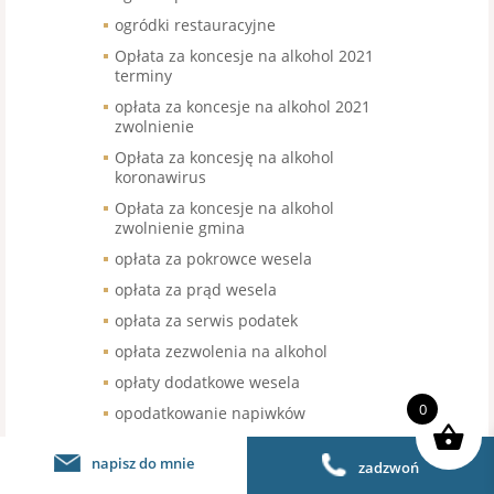
ogródki restauracyjne
Opłata za koncesje na alkohol 2021
terminy
opłata za koncesje na alkohol 2021
zwolnienie
Opłata za koncesję na alkohol
koronawirus
Opłata za koncesje na alkohol
zwolnienie gmina
opłata za pokrowce wesela
opłata za prąd wesela
opłata za serwis podatek
opłata zezwolenia na alkohol
opłaty dodatkowe wesela
0
opodatkowanie napiwków
opodatkowanie sprzedaży kawy
napisz do mnie
zadzwoń
organizacja pracy w gastronomii