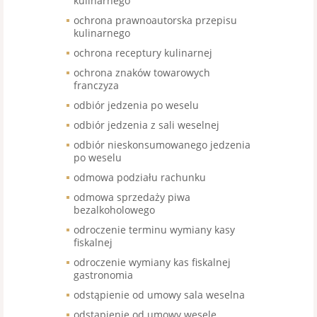
kulinarnego
ochrona prawnoautorska przepisu
kulinarnego
ochrona receptury kulinarnej
ochrona znaków towarowych
franczyza
odbiór jedzenia po weselu
odbiór jedzenia z sali weselnej
odbiór nieskonsumowanego jedzenia
po weselu
odmowa podziału rachunku
odmowa sprzedaży piwa
bezalkoholowego
odroczenie terminu wymiany kasy
fiskalnej
odroczenie wymiany kas fiskalnej
gastronomia
odstąpienie od umowy sala weselna
odstąpienie od umowy wesele