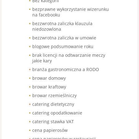
Bez kategorii
bezprawne wykorzystanie wizerunku
na facebooku
bezzwrotna zaliczka klauzula
niedozowlona
bezzwrotna zaliczka w umowie
blogowe podsumowanie roku
brak licencji na odtwarzanie meczy
jakie kary
branża gastronomiczna a RODO
browar domowy
browar kraftowy
browar rzemieślniczy
catering dietetyczny
catering opodatkowanie
catering stawka VAT
cena papierosów
cena papierosów w restauracji