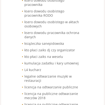
ksero dowodu osobistego
pracownika
ksero dowodu osobistego
pracownika RODO
ksero dowodu osobistego w aktach
osobowych
ksero dowodu pracownika ochrona
danych
książeczka sanepidowska
kto płaci zaiks dj czy organizator
kto płaci zaiks na weselu
kumulacja zadatku i kary umownej
L4 kucharz
legalne odtwarzanie muzyki w
restauracji
licencja na odtwarzanie publiczne
licencja na publiczne odtwarzanie
meczów 2018
licencja na publiczne odtwarzanie