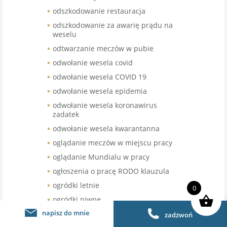
odszkodowanie restauracja
odszkodowanie za awarię prądu na
weselu
odtwarzanie meczów w pubie
odwołanie wesela covid
odwołanie wesela COVID 19
odwołanie wesela epidemia
odwołanie wesela koronawirus
zadatek
odwołanie wesela kwarantanna
oglądanie meczów w miejscu pracy
oglądanie Mundialu w pracy
ogłoszenia o pracę RODO klauzula
ogródki letnie
0
ogródki piwne
napisz do mnie
ogródki restauracyjne
zadzwoń