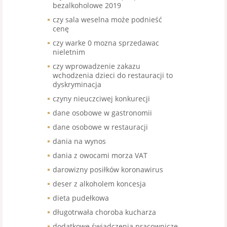
bezalkoholowe 2019
czy sala weselna może podnieść
cenę
czy warke 0 mozna sprzedawac
nieletnim
czy wprowadzenie zakazu
wchodzenia dzieci do restauracji to
dyskryminacja
czyny nieuczciwej konkurecji
dane osobowe w gastronomii
dane osobowe w restauracji
dania na wynos
dania z owocami morza VAT
darowizny posiłków koronawirus
deser z alkoholem koncesja
dieta pudełkowa
długotrwała choroba kucharza
dodatkowe świadczenia pracownicze