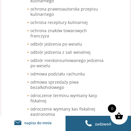
kulinarnego
ochrona prawnoautorska przepisu
kulinarnego
ochrona receptury kulinarnej
ochrona znaków towarowych
franczyza
odbiór jedzenia po weselu
odbiór jedzenia z sali weselnej
odbiór nieskonsumowanego jedzenia
po weselu
odmowa podziału rachunku
odmowa sprzedaży piwa
bezalkoholowego
odroczenie terminu wymiany kasy
fiskalnej
0
odroczenie wymiany kas fiskalnej
gastronomia
odstąpienie od umowy sala weselna
napisz do mnie
zadzwoń
odstąpienie od umowy wesele