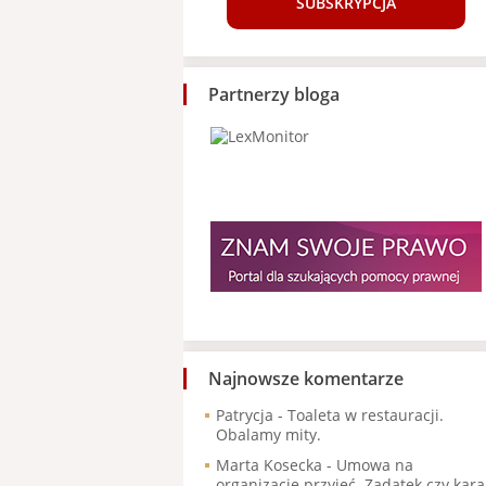
SUBSKRYPCJA
Partnerzy bloga
Najnowsze komentarze
Patrycja
-
Toaleta w restauracji.
Obalamy mity.
Marta Kosecka
-
Umowa na
organizację przyjęć. Zadatek czy kara