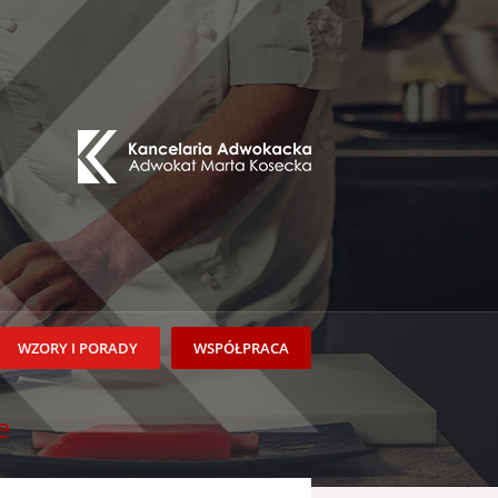
WZORY I PORADY
WSPÓŁPRACA
e