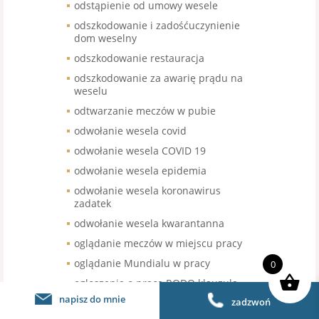
odstąpienie od umowy wesele
odszkodowanie i zadośćuczynienie
dom weselny
odszkodowanie restauracja
odszkodowanie za awarię prądu na
weselu
odtwarzanie meczów w pubie
odwołanie wesela covid
odwołanie wesela COVID 19
odwołanie wesela epidemia
odwołanie wesela koronawirus
zadatek
odwołanie wesela kwarantanna
oglądanie meczów w miejscu pracy
oglądanie Mundialu w pracy
0
ogłoszenia o pracę RODO klauzula
napisz do mnie
zadzwoń
ogródki letnie