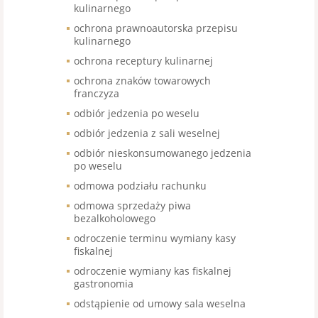
kulinarnego
ochrona prawnoautorska przepisu
kulinarnego
ochrona receptury kulinarnej
ochrona znaków towarowych
franczyza
odbiór jedzenia po weselu
odbiór jedzenia z sali weselnej
odbiór nieskonsumowanego jedzenia
po weselu
odmowa podziału rachunku
odmowa sprzedaży piwa
bezalkoholowego
odroczenie terminu wymiany kasy
fiskalnej
odroczenie wymiany kas fiskalnej
gastronomia
odstąpienie od umowy sala weselna