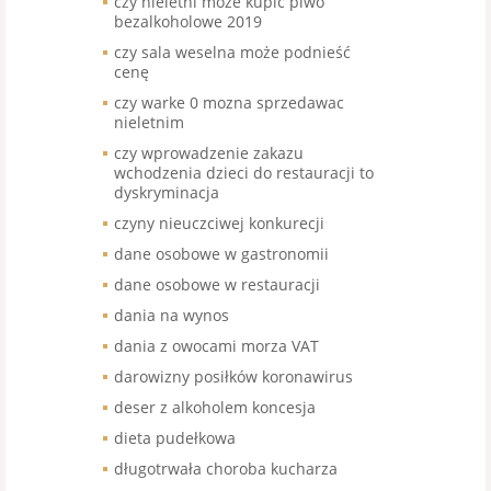
czy nieletni może kupić piwo
bezalkoholowe 2019
czy sala weselna może podnieść
cenę
czy warke 0 mozna sprzedawac
nieletnim
czy wprowadzenie zakazu
wchodzenia dzieci do restauracji to
dyskryminacja
czyny nieuczciwej konkurecji
dane osobowe w gastronomii
dane osobowe w restauracji
dania na wynos
dania z owocami morza VAT
darowizny posiłków koronawirus
deser z alkoholem koncesja
dieta pudełkowa
długotrwała choroba kucharza