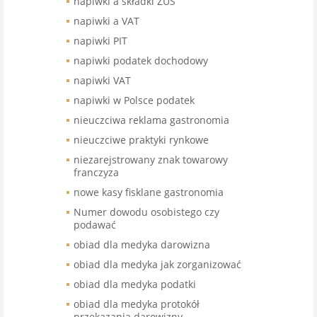
napiwki a składki ZUS
napiwki a VAT
napiwki PIT
napiwki podatek dochodowy
napiwki VAT
napiwki w Polsce podatek
nieuczciwa reklama gastronomia
nieuczciwe praktyki rynkowe
niezarejstrowany znak towarowy
franczyza
nowe kasy fisklane gastronomia
Numer dowodu osobistego czy
podawać
obiad dla medyka darowizna
obiad dla medyka jak zorganizować
obiad dla medyka podatki
obiad dla medyka protokół
przekazania darowizny