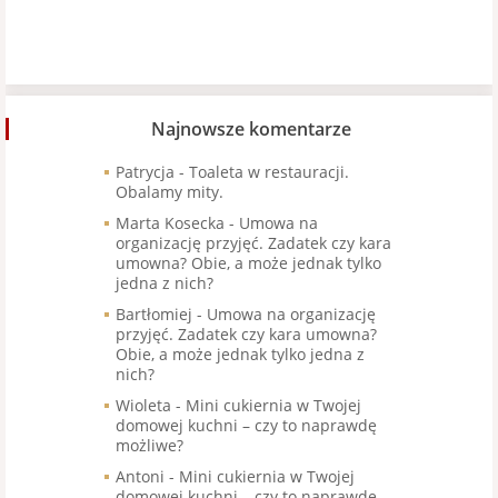
Najnowsze komentarze
Patrycja
-
Toaleta w restauracji.
Obalamy mity.
Marta Kosecka
-
Umowa na
organizację przyjęć. Zadatek czy kara
umowna? Obie, a może jednak tylko
jedna z nich?
Bartłomiej
-
Umowa na organizację
przyjęć. Zadatek czy kara umowna?
Obie, a może jednak tylko jedna z
nich?
Wioleta
-
Mini cukiernia w Twojej
domowej kuchni – czy to naprawdę
możliwe?
Antoni
-
Mini cukiernia w Twojej
domowej kuchni – czy to naprawdę