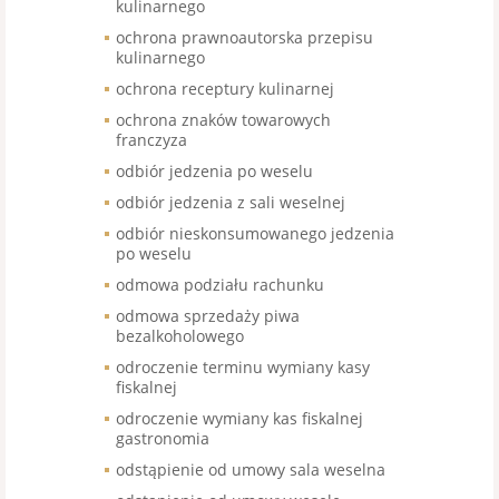
kulinarnego
ochrona prawnoautorska przepisu
kulinarnego
ochrona receptury kulinarnej
ochrona znaków towarowych
franczyza
odbiór jedzenia po weselu
odbiór jedzenia z sali weselnej
odbiór nieskonsumowanego jedzenia
po weselu
odmowa podziału rachunku
odmowa sprzedaży piwa
bezalkoholowego
odroczenie terminu wymiany kasy
fiskalnej
odroczenie wymiany kas fiskalnej
gastronomia
odstąpienie od umowy sala weselna