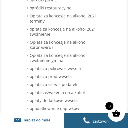
ogródki restauracyjne
Opłata za koncesje na alkohol 2021
terminy
opłata za koncesje na alkohol 2021
zwolnienie
Opłata za koncesję na alkohol
koronawirus
Opłata za koncesje na alkohol
zwolnienie gmina
opłata za pokrowce wesela
opłata za prąd wesela
opłata za serwis podatek
opłata zezwolenia na alkohol
opłaty dodatkowe wesela
0
opodatkowanie napiwków
opodatkowanie sprzedaży kawy
napisz do mnie
zadzwoń
organizacja pracy w gastronomii