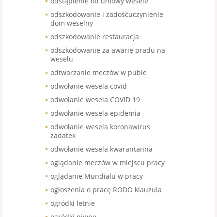
odstąpienie od umowy wesele
odszkodowanie i zadośćuczynienie
dom weselny
odszkodowanie restauracja
odszkodowanie za awarię prądu na
weselu
odtwarzanie meczów w pubie
odwołanie wesela covid
odwołanie wesela COVID 19
odwołanie wesela epidemia
odwołanie wesela koronawirus
zadatek
odwołanie wesela kwarantanna
oglądanie meczów w miejscu pracy
oglądanie Mundialu w pracy
ogłoszenia o pracę RODO klauzula
ogródki letnie
ogródki piwne