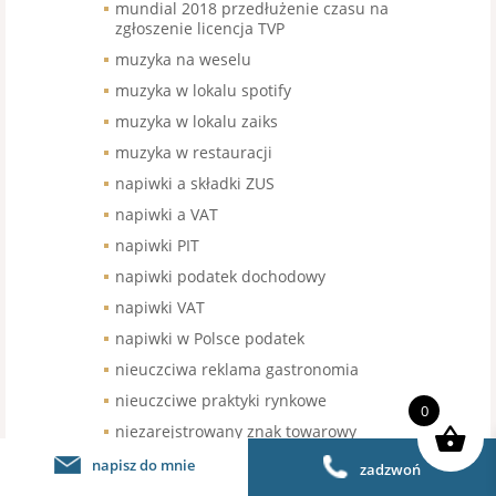
mundial 2018 przedłużenie czasu na
zgłoszenie licencja TVP
muzyka na weselu
muzyka w lokalu spotify
muzyka w lokalu zaiks
muzyka w restauracji
napiwki a składki ZUS
napiwki a VAT
napiwki PIT
napiwki podatek dochodowy
napiwki VAT
napiwki w Polsce podatek
nieuczciwa reklama gastronomia
nieuczciwe praktyki rynkowe
0
niezarejstrowany znak towarowy
franczyza
napisz do mnie
zadzwoń
nowe kasy fisklane gastronomia