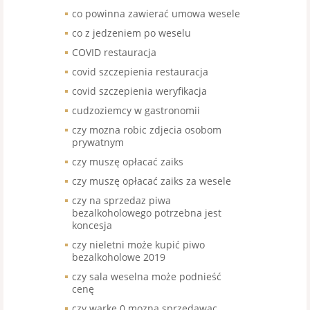
co powinna zawierać umowa wesele
co z jedzeniem po weselu
COVID restauracja
covid szczepienia restauracja
covid szczepienia weryfikacja
cudzoziemcy w gastronomii
czy mozna robic zdjecia osobom
prywatnym
czy muszę opłacać zaiks
czy muszę opłacać zaiks za wesele
czy na sprzedaz piwa
bezalkoholowego potrzebna jest
koncesja
czy nieletni może kupić piwo
bezalkoholowe 2019
czy sala weselna może podnieść
cenę
czy warke 0 mozna sprzedawac