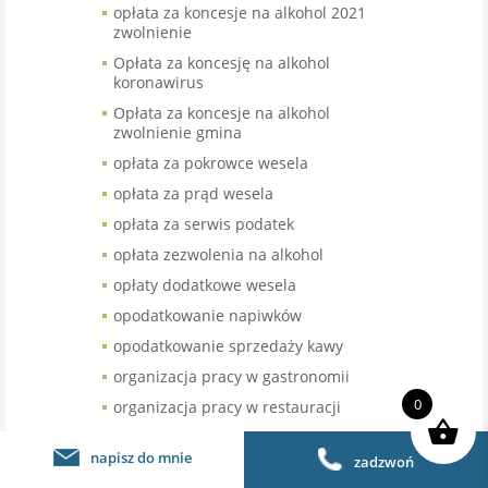
opłata za koncesje na alkohol 2021
zwolnienie
Opłata za koncesję na alkohol
koronawirus
Opłata za koncesje na alkohol
zwolnienie gmina
opłata za pokrowce wesela
opłata za prąd wesela
opłata za serwis podatek
opłata zezwolenia na alkohol
opłaty dodatkowe wesela
opodatkowanie napiwków
opodatkowanie sprzedaży kawy
organizacja pracy w gastronomii
0
organizacja pracy w restauracji
organizacja urodzin stawka VAT
napisz do mnie
zadzwoń
organizacja wesel