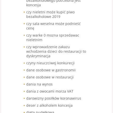
bezalkoholowego potrzebna jest
koncesja
czy nieletni może kupić piwo
bezalkoholowe 2019
czy sala weselna może podnieść
cenę
czy warke 0 mozna sprzedawac
nieletnim
czy wprowadzenie zakazu
wchodzenia dzieci do restauracji to
dyskryminacja
czyny nieuczciwej konkurecji
dane osobowe w gastronomii
dane osobowe w restauracji
dania na wynos
dania z owocami morza VAT
darowizny posiłków koronawirus
deser z alkoholem koncesja
dieta pudełkowa