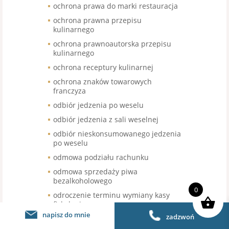
ochrona prawa do marki restauracja
ochrona prawna przepisu
kulinarnego
ochrona prawnoautorska przepisu
kulinarnego
ochrona receptury kulinarnej
ochrona znaków towarowych
franczyza
odbiór jedzenia po weselu
odbiór jedzenia z sali weselnej
odbiór nieskonsumowanego jedzenia
po weselu
odmowa podziału rachunku
odmowa sprzedaży piwa
bezalkoholowego
0
odroczenie terminu wymiany kasy
fiskalnej
napisz do mnie
zadzwoń
odroczenie wymiany kas fiskalnej
gastronomia