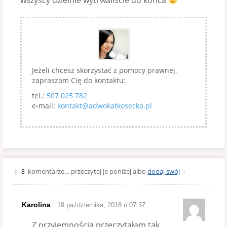
wszyscy dzielnie wytrwaliście do końca
Jeżeli chcesz skorzystać z pomocy prawnej,
zapraszam Cię do kontaktu:
tel.:
507 025 782
e-mail:
kontakt@adwokatkosecka.pl
komentarze… przeczytaj je poniżej albo
dodaj swój
{
8
}
Karolina
19 października, 2018 o 07:37
Z przyjemnością przeczytałam tak