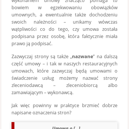
wykonaniem umowy znacząco pomaga to
bowiem w egzekwowaniu obowiązków
umownych, a ewentualnie także dochodzeniu
swoich należności – unikamy wówczas
wątpliwości co do tego, czy umowa została
podpisana przez osobę, która faktycznie miała
prawo ją podpisać.
Zazwyczaj strony są także „
nazwane
” na dalszą
część umowy – i tak w naszych restauracyjnych
umowach, które zazwyczaj będą umowami o
świadczenie usług możemy nazwać strony
zleceniodawcą – zleceniobiorcą albo
zamawiającym – wykonawcą.
Jak więc powinny w praktyce brzmieć dobrze
napisane oznaczenia stron?
Umowa o […]