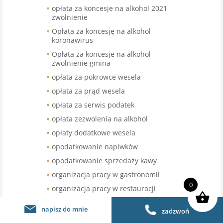
opłata za koncesje na alkohol 2021
zwolnienie
Opłata za koncesję na alkohol
koronawirus
Opłata za koncesje na alkohol
zwolnienie gmina
opłata za pokrowce wesela
opłata za prąd wesela
opłata za serwis podatek
opłata zezwolenia na alkohol
opłaty dodatkowe wesela
opodatkowanie napiwków
opodatkowanie sprzedaży kawy
organizacja pracy w gastronomii
0
organizacja pracy w restauracji
organizacja urodzin stawka VAT
napisz do mnie
zadzwoń
organizacja wesel