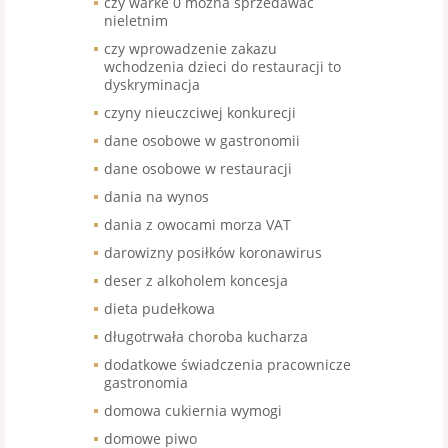
czy warke 0 mozna sprzedawac
nieletnim
czy wprowadzenie zakazu
wchodzenia dzieci do restauracji to
dyskryminacja
czyny nieuczciwej konkurecji
dane osobowe w gastronomii
dane osobowe w restauracji
dania na wynos
dania z owocami morza VAT
darowizny posiłków koronawirus
deser z alkoholem koncesja
dieta pudełkowa
długotrwała choroba kucharza
dodatkowe świadczenia pracownicze
gastronomia
domowa cukiernia wymogi
domowe piwo