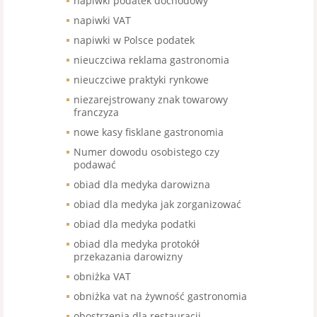
napiwki podatek dochodowy
napiwki VAT
napiwki w Polsce podatek
nieuczciwa reklama gastronomia
nieuczciwe praktyki rynkowe
niezarejstrowany znak towarowy
franczyza
nowe kasy fisklane gastronomia
Numer dowodu osobistego czy
podawać
obiad dla medyka darowizna
obiad dla medyka jak zorganizować
obiad dla medyka podatki
obiad dla medyka protokół
przekazania darowizny
obniżka VAT
obniżka vat na żywność gastronomia
obostrzenia dla restauracji