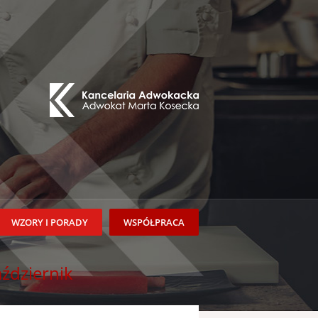
WZORY I PORADY
WSPÓŁPRACA
aździernik