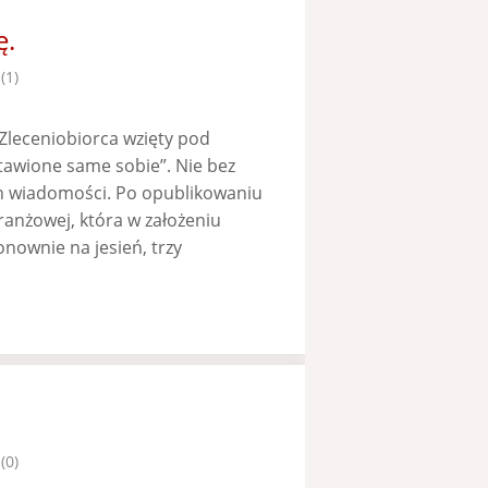
ę.
(1)
„Zleceniobiorca wzięty pod
tawione same sobie”. Nie bez
ch wiadomości. Po opublikowaniu
branżowej, która w założeniu
nownie na jesień, trzy
(0)