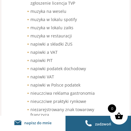
zgłoszenie licencja TVP
muzyka na weselu
muzyka w lokalu spotify
muzyka w lokalu zaiks
muzyka w restauracji
napiwki a składki ZUS
napiwki a VAT
napiwki PIT
napiwki podatek dochodowy
napiwki VAT
napiwki w Polsce podatek
nieuczciwa reklama gastronomia
nieuczciwe praktyki rynkowe
0
niezarejstrowany znak towarowy
franczyza
napisz do mnie
nowe kasy fisklane gastronomia
zadzwoń