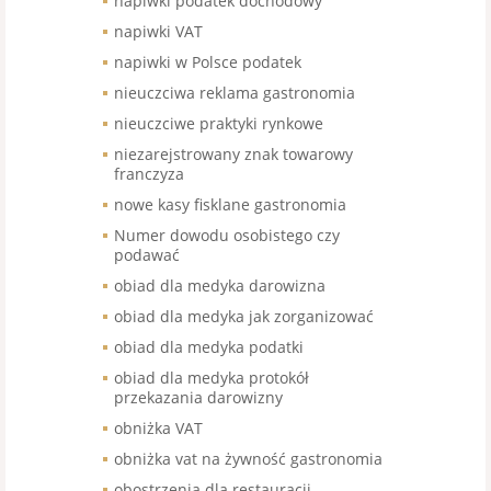
napiwki podatek dochodowy
napiwki VAT
napiwki w Polsce podatek
nieuczciwa reklama gastronomia
nieuczciwe praktyki rynkowe
niezarejstrowany znak towarowy
franczyza
nowe kasy fisklane gastronomia
Numer dowodu osobistego czy
podawać
obiad dla medyka darowizna
obiad dla medyka jak zorganizować
obiad dla medyka podatki
obiad dla medyka protokół
przekazania darowizny
obniżka VAT
obniżka vat na żywność gastronomia
obostrzenia dla restauracji