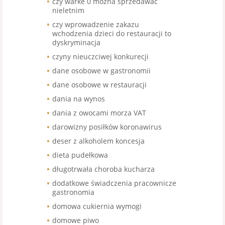
czy warke 0 mozna sprzedawac
nieletnim
czy wprowadzenie zakazu
wchodzenia dzieci do restauracji to
dyskryminacja
czyny nieuczciwej konkurecji
dane osobowe w gastronomii
dane osobowe w restauracji
dania na wynos
dania z owocami morza VAT
darowizny posiłków koronawirus
deser z alkoholem koncesja
dieta pudełkowa
długotrwała choroba kucharza
dodatkowe świadczenia pracownicze
gastronomia
domowa cukiernia wymogi
domowe piwo