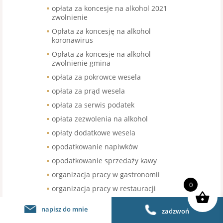
opłata za koncesje na alkohol 2021
zwolnienie
Opłata za koncesję na alkohol
koronawirus
Opłata za koncesje na alkohol
zwolnienie gmina
opłata za pokrowce wesela
opłata za prąd wesela
opłata za serwis podatek
opłata zezwolenia na alkohol
opłaty dodatkowe wesela
opodatkowanie napiwków
opodatkowanie sprzedaży kawy
organizacja pracy w gastronomii
0
organizacja pracy w restauracji
organizacja urodzin stawka VAT
napisz do mnie
zadzwoń
organizacja wesel