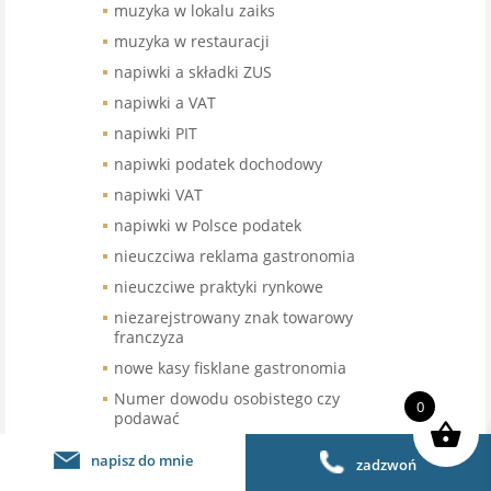
muzyka w lokalu zaiks
muzyka w restauracji
napiwki a składki ZUS
napiwki a VAT
napiwki PIT
napiwki podatek dochodowy
napiwki VAT
napiwki w Polsce podatek
nieuczciwa reklama gastronomia
nieuczciwe praktyki rynkowe
niezarejstrowany znak towarowy
franczyza
nowe kasy fisklane gastronomia
Numer dowodu osobistego czy
0
podawać
obiad dla medyka darowizna
napisz do mnie
zadzwoń
obiad dla medyka jak zorganizować