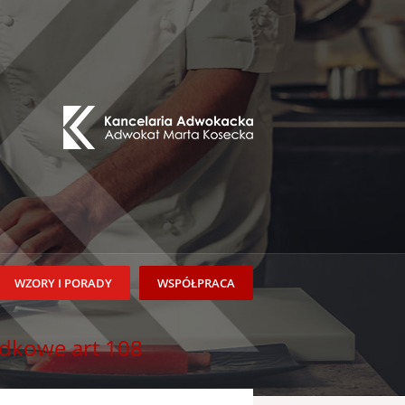
WZORY I PORADY
WSPÓŁPRACA
ądkowe art 108