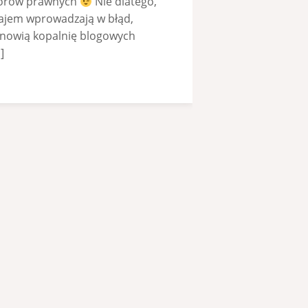
sporów prawnych
Nie dlatego,
awzajem wprowadzają w błąd,
anowią kopalnię blogowych
]