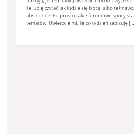
odkryją, jestem fanką wszelkich forumowych 
że lubię czytać jak ludzie się kłócą, albo też n
absolutnie! Po prostu takie forumowe spory st
tematów. Uwierzcie mi, że co tydzień zapisuję […