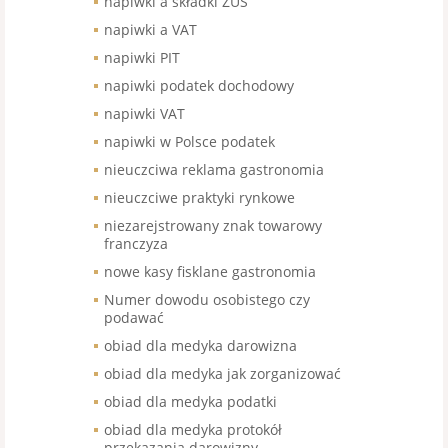
napiwki a składki ZUS
napiwki a VAT
napiwki PIT
napiwki podatek dochodowy
napiwki VAT
napiwki w Polsce podatek
nieuczciwa reklama gastronomia
nieuczciwe praktyki rynkowe
niezarejstrowany znak towarowy
franczyza
nowe kasy fisklane gastronomia
Numer dowodu osobistego czy
podawać
obiad dla medyka darowizna
obiad dla medyka jak zorganizować
obiad dla medyka podatki
obiad dla medyka protokół
przekazania darowizny