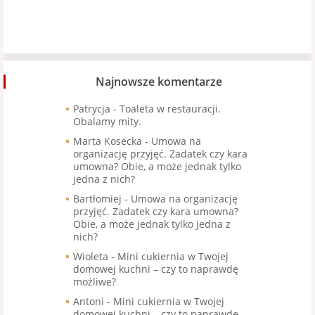
Najnowsze komentarze
Patrycja
-
Toaleta w restauracji.
Obalamy mity.
Marta Kosecka
-
Umowa na
organizację przyjęć. Zadatek czy kara
umowna? Obie, a może jednak tylko
jedna z nich?
Bartłomiej
-
Umowa na organizację
przyjęć. Zadatek czy kara umowna?
Obie, a może jednak tylko jedna z
nich?
Wioleta
-
Mini cukiernia w Twojej
domowej kuchni – czy to naprawdę
możliwe?
Antoni
-
Mini cukiernia w Twojej
domowej kuchni – czy to naprawdę