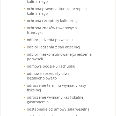
kulinarnego
ochrona prawnoautorska przepisu
kulinarnego
ochrona receptury kulinarnej
ochrona znaków towarowych
franczyza
odbiór jedzenia po weselu
odbiór jedzenia z sali weselnej
odbiór nieskonsumowanego jedzenia
po weselu
odmowa podziału rachunku
odmowa sprzedaży piwa
bezalkoholowego
odroczenie terminu wymiany kasy
fiskalnej
odroczenie wymiany kas fiskalnej
gastronomia
odstąpienie od umowy sala weselna