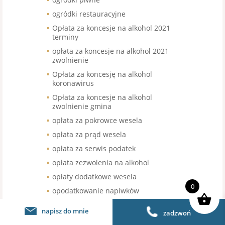
ogródki restauracyjne
Opłata za koncesje na alkohol 2021
terminy
opłata za koncesje na alkohol 2021
zwolnienie
Opłata za koncesję na alkohol
koronawirus
Opłata za koncesje na alkohol
zwolnienie gmina
opłata za pokrowce wesela
opłata za prąd wesela
opłata za serwis podatek
opłata zezwolenia na alkohol
opłaty dodatkowe wesela
0
opodatkowanie napiwków
opodatkowanie sprzedaży kawy
napisz do mnie
zadzwoń
organizacja pracy w gastronomii