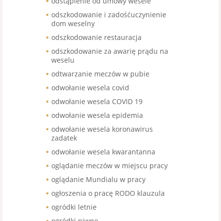
odstąpienie od umowy wesele
odszkodowanie i zadośćuczynienie
dom weselny
odszkodowanie restauracja
odszkodowanie za awarię prądu na
weselu
odtwarzanie meczów w pubie
odwołanie wesela covid
odwołanie wesela COVID 19
odwołanie wesela epidemia
odwołanie wesela koronawirus
zadatek
odwołanie wesela kwarantanna
oglądanie meczów w miejscu pracy
oglądanie Mundialu w pracy
ogłoszenia o pracę RODO klauzula
ogródki letnie
ogródki piwne