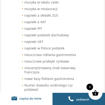
muzyka w lokalu zaiks
muzyka w restauracji
napiwki a składki ZUS
napiwki a VAT
napiwki PIT
napiwki podatek dochodowy
napiwki VAT
napiwki w Polsce podatek
nieuczciwa reklama gastronomia
nieuczciwe praktyki rynkowe
niezarejstrowany znak towarowy
franczyza
nowe kasy fisklane gastronomia
Numer dowodu osobistego czy
0
podawać
obiad dla medyka darowizna
napisz do mnie
zadzwoń
obiad dla medyka jak zorganizować