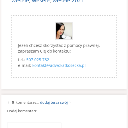
wesele
,
wesele
,
wesele 2021
Jeżeli chcesz skorzystać z pomocy prawnej,
zapraszam Cię do kontaktu:
tel.:
507 025 782
e-mail:
kontakt@adwokatkosecka.pl
komentarze…
dodaj teraz swój
{
0
}
Dodaj komentarz