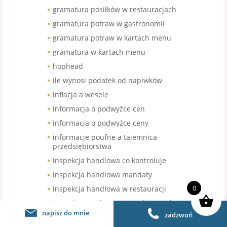
gramatura posiłków w restauracjach
gramatura potraw w gastronomii
gramatura potraw w kartach menu
gramatura w kartach menu
hophead
ile wynosi podatek od napiwków
inflacja a wesele
informacja o podwyżce cen
informacja o podwyżce ceny
informacje poufne a tajemnica
przedsiębiorstwa
inspekcja handlowa co kontroluje
inspekcja handlowa mandaty
0
inspekcja handlowa w restauracji
instruktor praktycznej nauki zawodu
napisz do mnie
zadzwoń
jak długo przechowywać dane
osobowe RODO