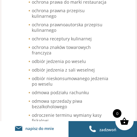
ochrona prawa do marki restauracja
ochrona prawna przepisu
kulinarnego
ochrona prawnoautorska przepisu
kulinarnego
ochrona receptury kulinarnej
ochrona znaków towarowych
franczyza
odbiór jedzenia po weselu
odbiór jedzenia z sali weselnej
odbiór nieskonsumowanego jedzenia
po weselu
odmowa podziału rachunku
odmowa sprzedaży piwa
bezalkoholowego
0
odroczenie terminu wymiany kasy
fiskalnej
napisz do mnie
odroczenie wymiany kas fiskalnej
zadzwoń
gastronomia