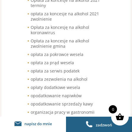
Opłata za koncesje na alkohol 2021
terminy
opłata za koncesje na alkohol 2021
zwolnienie
Opłata za koncesję na alkohol
koronawirus
Opłata za koncesje na alkohol
zwolnienie gmina
opłata za pokrowce wesela
opłata za prąd wesela
opłata za serwis podatek
opłata zezwolenia na alkohol
opłaty dodatkowe wesela
opodatkowanie napiwków
opodatkowanie sprzedaży kawy
0
organizacja pracy w gastronomii
organizacja pracy w restauracji
napisz do mnie
zadzwoń
organizacja urodzin stawka VAT