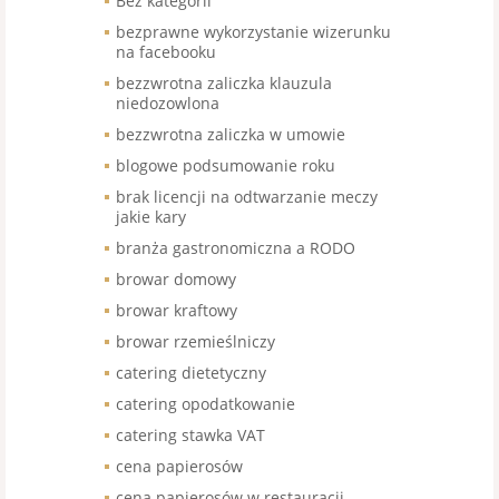
Bez kategorii
bezprawne wykorzystanie wizerunku
na facebooku
bezzwrotna zaliczka klauzula
niedozowlona
bezzwrotna zaliczka w umowie
blogowe podsumowanie roku
brak licencji na odtwarzanie meczy
jakie kary
branża gastronomiczna a RODO
browar domowy
browar kraftowy
browar rzemieślniczy
catering dietetyczny
catering opodatkowanie
catering stawka VAT
cena papierosów
cena papierosów w restauracji