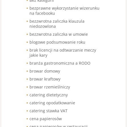
Bez kategorii
bezprawne wykorzystanie wizerunku
na facebooku
bezzwrotna zaliczka klauzula
niedozowlona
bezzwrotna zaliczka w umowie
blogowe podsumowanie roku
brak licencji na odtwarzanie meczy
jakie kary
branża gastronomiczna a RODO
browar domowy
browar kraftowy
browar rzemieślniczy
catering dietetyczny
catering opodatkowanie
catering stawka VAT
cena papierosów
cena papierosów w restauracji