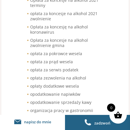
Opłata za koncesje na alkohol 2021
terminy
opłata za koncesje na alkohol 2021
zwolnienie
Opłata za koncesję na alkohol
koronawirus
Opłata za koncesje na alkohol
zwolnienie gmina
opłata za pokrowce wesela
opłata za prąd wesela
opłata za serwis podatek
opłata zezwolenia na alkohol
opłaty dodatkowe wesela
opodatkowanie napiwków
opodatkowanie sprzedaży kawy
0
organizacja pracy w gastronomii
organizacja pracy w restauracji
napisz do mnie
zadzwoń
organizacja urodzin stawka VAT