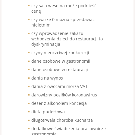
czy sala weselna może podnieść
cenę
czy warke 0 mozna sprzedawac
nieletnim
czy wprowadzenie zakazu
wchodzenia dzieci do restauracji to
dyskryminacja
czyny nieuczciwej konkurecji
dane osobowe w gastronomii
dane osobowe w restauracji
dania na wynos
dania z owocami morza VAT
darowizny posiłków koronawirus
deser z alkoholem koncesja
dieta pudełkowa
długotrwała choroba kucharza
dodatkowe świadczenia pracownicze
gastronomia