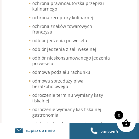
ochrona prawnoautorska przepisu
kulinarnego
ochrona receptury kulinarnej
ochrona znaków towarowych
franczyza
odbiór jedzenia po weselu
odbiór jedzenia z sali weselnej
odbiór nieskonsumowanego jedzenia
po weselu
odmowa podziału rachunku
odmowa sprzedaży piwa
bezalkoholowego
odroczenie terminu wymiany kasy
fiskalnej
odroczenie wymiany kas fiskalnej
gastronomia
0
odstąpienie od umowy sala weselna
napisz do mnie
zadzwoń
odstąpienie od umowy wesele