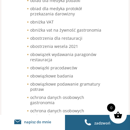
obiad dla medyka podatki
obiad dla medyka protokół
przekazania darowizny
obniżka VAT
obniżka vat na żywność gastronomia
obostrzenia dla restauracji
obostrzenia wesela 2021
obowiązek wydawania paragonów
restauracja
obowiązki pracodawców
obowiązkowe badania
obowiązkowe podawanie gramatury
potraw
ochrona danych osobowych
gastronomia
0
ochrona danych osobowych
restauracja
napisz do mnie
zadzwoń
ochrona marki restauracji