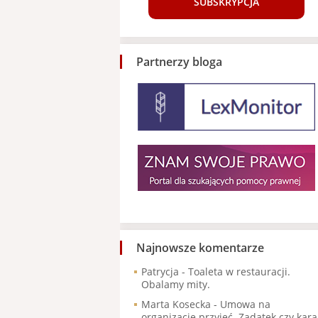
SUBSKRYPCJA
Partnerzy bloga
Najnowsze komentarze
Patrycja
-
Toaleta w restauracji.
Obalamy mity.
Marta Kosecka
-
Umowa na
organizację przyjęć. Zadatek czy kara