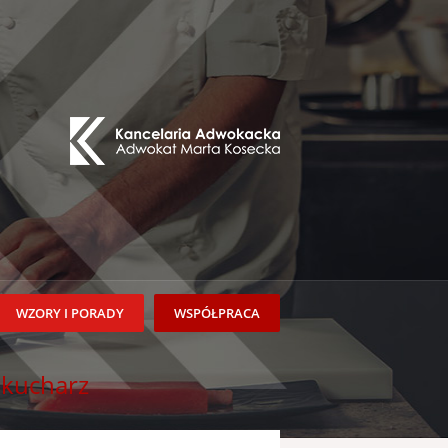
WZORY I PORADY
WSPÓŁPRACA
 kucharz