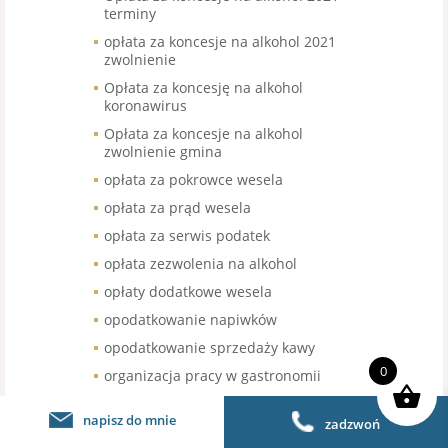
terminy
opłata za koncesje na alkohol 2021
zwolnienie
Opłata za koncesję na alkohol
koronawirus
Opłata za koncesje na alkohol
zwolnienie gmina
opłata za pokrowce wesela
opłata za prąd wesela
opłata za serwis podatek
opłata zezwolenia na alkohol
opłaty dodatkowe wesela
opodatkowanie napiwków
opodatkowanie sprzedaży kawy
0
organizacja pracy w gastronomii
organizacja pracy w restauracji
napisz do mnie
zadzwoń
organizacja urodzin stawka VAT