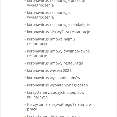
koronawirus restauracja przestój
wynagrodzenia
koronawirus restauracja
wynagrodzenia
koronawirus restauracja zamknięcie
koronawirus siła wyższa restauracje
koronawirus umowa najmu
restauracja
koronawirus umowy cywilnoprawne
restauracje
koronawirus umowy restauracja
koronawirus wesela 2021
koronawirus wykonanie umów
koronawirus wypłata wynagrodzeń
korzystanie z cudzych przepisów
kulinarnych
Korzystanie z prywatnego telefonu w
pracy
korzystanie z telefonu w pracy