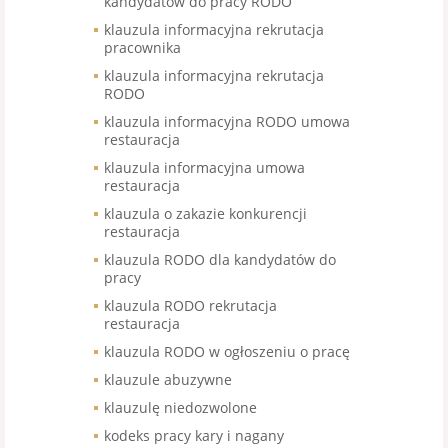
kandydatów do pracy RODO
klauzula informacyjna rekrutacja
pracownika
klauzula informacyjna rekrutacja
RODO
klauzula informacyjna RODO umowa
restauracja
klauzula informacyjna umowa
restauracja
klauzula o zakazie konkurencji
restauracja
klauzula RODO dla kandydatów do
pracy
klauzula RODO rekrutacja
restauracja
klauzula RODO w ogłoszeniu o pracę
klauzule abuzywne
klauzulę niedozwolone
kodeks pracy kary i nagany