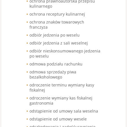
ochrona prawnoautorska przepisu
kulinarnego
ochrona receptury kulinarnej
ochrona znaków towarowych
franczyza
odbiór jedzenia po weselu
odbiór jedzenia z sali weselnej
odbiór nieskonsumowanego jedzenia
po weselu
odmowa podziału rachunku
odmowa sprzedaży piwa
bezalkoholowego
odroczenie terminu wymiany kasy
fiskalnej
odroczenie wymiany kas fiskalnej
gastronomia
odstąpienie od umowy sala weselna
odstąpienie od umowy wesele
odszkodowanie i zadośćuczynienie