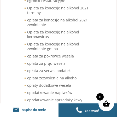
ogródki restauracyjne
Opłata za koncesje na alkohol 2021
terminy
opłata za koncesje na alkohol 2021
zwolnienie
Opłata za koncesję na alkohol
koronawirus
Opłata za koncesje na alkohol
zwolnienie gmina
opłata za pokrowce wesela
opłata za prąd wesela
opłata za serwis podatek
opłata zezwolenia na alkohol
opłaty dodatkowe wesela
opodatkowanie napiwków
0
opodatkowanie sprzedaży kawy
organizacja pracy w gastronomii
napisz do mnie
zadzwoń
organizacja pracy w restauracji