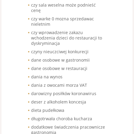
czy sala weselna może podnieść
cenę
czy warke 0 mozna sprzedawac
nieletnim
czy wprowadzenie zakazu
wchodzenia dzieci do restauracji to
dyskryminacja
czyny nieuczciwej konkurecji
dane osobowe w gastronomii
dane osobowe w restauracji
dania na wynos
dania z owocami morza VAT
darowizny posiłków koronawirus
deser z alkoholem koncesja
dieta pudełkowa
długotrwała choroba kucharza
dodatkowe świadczenia pracownicze
gastronomia