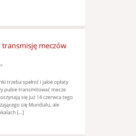
a transmisję meczów
ze
i trzeba spełnić i jakie opłaty
czy pubie transmitować mecze
poczynają się już 14 czerwca tego
iżającego się Mundialu, ale
okalach […]