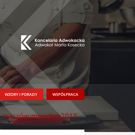
WZORY I PORADY
WSPÓŁPRACA
ie meczów mundial 2018