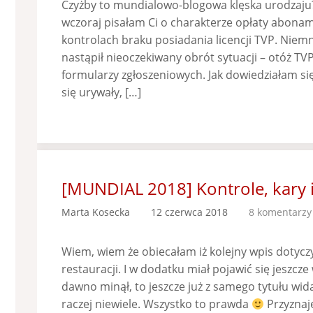
Czyżby to mundialowo-blogowa klęska urodzaju
wczoraj pisałam Ci o charakterze opłaty abona
kontrolach braku posiadania licencji TVP. Niem
nastąpił nieoczekiwany obrót sytuacji – otóż T
formularzy zgłoszeniowych. Jak dowiedziałam si
się urywały, […]
[MUNDIAL 2018] Kontrole, kary 
Marta Kosecka
12 czerwca 2018
8 komentarzy
Wiem, wiem że obiecałam iż kolejny wpis dotycz
restauracji. I w dodatku miał pojawić się jeszcze 
dawno minął, to jeszcze już z samego tytułu wid
raczej niewiele. Wszystko to prawda
Przyznaj