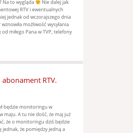
? Na to wygląda
Nie dalej jak
mentowej RTV i ewentualnych
niej jednak od wczorajszego dnia
VP wznowiła możliwość wysyłania
ę od miłego Pana w TVP, telefony
i abonament RTV.
ył będzie monitoringu w
w maju. A tu nie dość, że maj już
ać, że o monitoringu dziś będzie
ę jednak, że pomiędzy jedną a