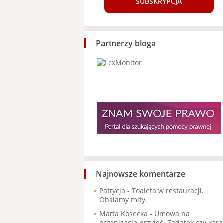
SUBSKRYPCJA
Partnerzy bloga
Najnowsze komentarze
Patrycja
-
Toaleta w restauracji.
Obalamy mity.
Marta Kosecka
-
Umowa na
organizację przyjęć. Zadatek czy kara