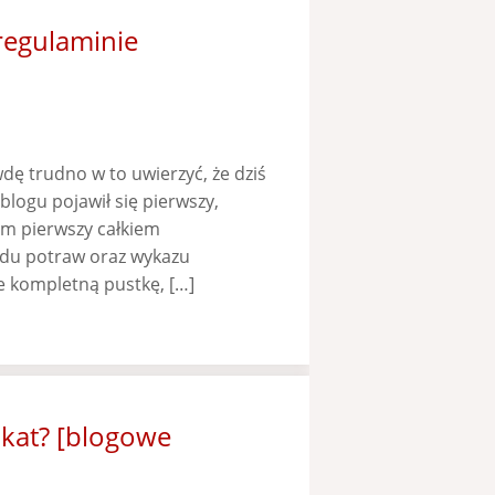
 regulaminie
wdę trudno w to uwierzyć, że dziś
logu pojawił się pierwszy,
łam pierwszy całkiem
du potraw oraz wykazu
 kompletną pustkę, […]
okat? [blogowe