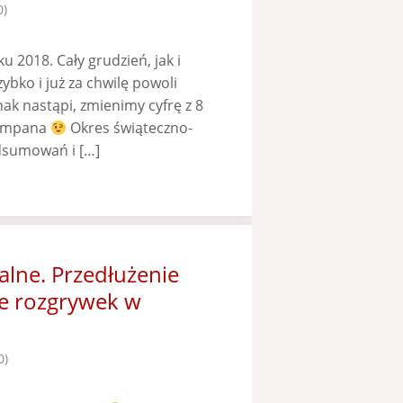
0)
 2018. Cały grudzień, jak i
ybko i już za chwilę powoli
k nastąpi, zmienimy cyfrę z 8
zampana
Okres świąteczno-
dsumowań i […]
lne. Przedłużenie
ie rozgrywek w
0)