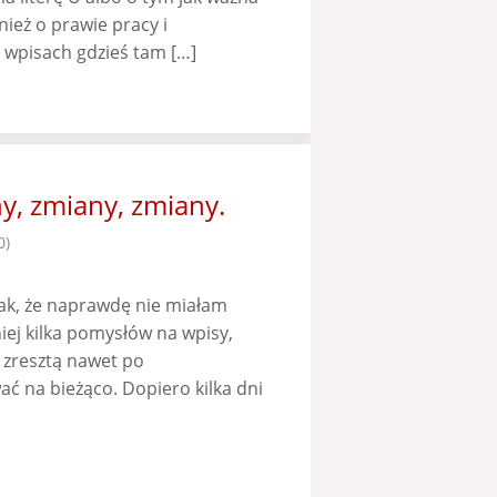
ież o prawie pracy i
 wpisach gdzieś tam […]
y, zmiany, zmiany.
0)
ak, że naprawdę nie miałam
ej kilka pomysłów na wpisy,
 zresztą nawet po
ć na bieżąco. Dopiero kilka dni