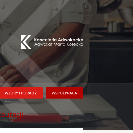
WZORY I PORADY
WSPÓŁPRACA
auracji