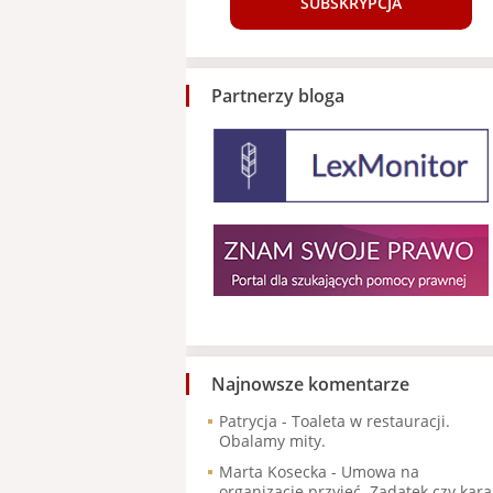
SUBSKRYPCJA
Partnerzy bloga
Najnowsze komentarze
Patrycja
-
Toaleta w restauracji.
Obalamy mity.
Marta Kosecka
-
Umowa na
organizację przyjęć. Zadatek czy kara