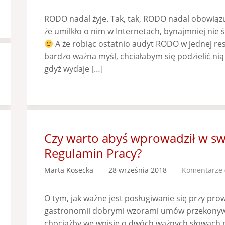
RODO nadal żyje. Tak, tak, RODO nadal obowiązu
że umilkło o nim w Internetach, bynajmniej nie 
A że robiąc ostatnio audyt RODO w jednej res
bardzo ważna myśl, chciałabym się podzielić nią 
gdyż wydaje […]
Czy warto abyś wprowadził w swo
Regulamin Pracy?
Marta Kosecka
28 września 2018
Komentarze 
O tym, jak ważne jest posługiwanie się przy pro
gastronomii dobrymi wzorami umów przekonywał
chociażby we wpisie o dwóch ważnych słowach na