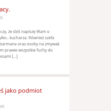
acy.
0)
zy, że dziś napiszę Wam o
ylko.. kucharza. Również szefa
, barmana oraz osoby na zmywak
am prawie wszystkie fuchy do
pisami […]
eś jako podmiot
(0)