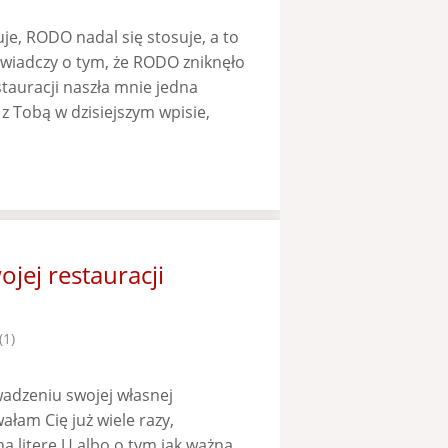
je, RODO nadal się stosuje, a to
świadczy o tym, że RODO zniknęło
tauracji naszła mnie jedna
z Tobą w dzisiejszym wpisie,
jej restauracji
(1)
wadzeniu swojej własnej
am Cię już wiele razy,
 literę U albo o tym jak ważna