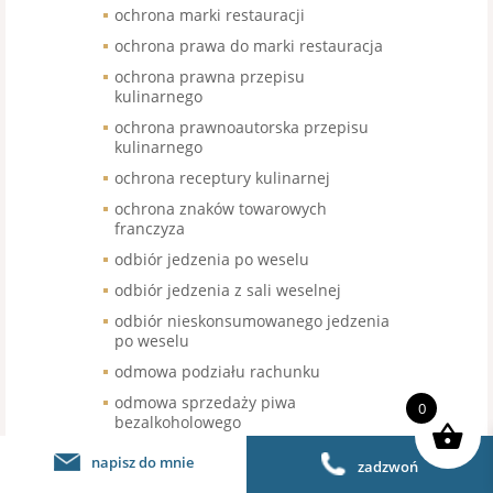
ochrona marki restauracji
ochrona prawa do marki restauracja
ochrona prawna przepisu
kulinarnego
ochrona prawnoautorska przepisu
kulinarnego
ochrona receptury kulinarnej
ochrona znaków towarowych
franczyza
odbiór jedzenia po weselu
odbiór jedzenia z sali weselnej
odbiór nieskonsumowanego jedzenia
po weselu
odmowa podziału rachunku
odmowa sprzedaży piwa
0
bezalkoholowego
odroczenie terminu wymiany kasy
napisz do mnie
zadzwoń
fiskalnej