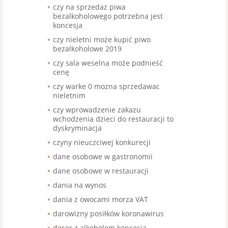
czy na sprzedaz piwa
bezalkoholowego potrzebna jest
koncesja
czy nieletni może kupić piwo
bezalkoholowe 2019
czy sala weselna może podnieść
cenę
czy warke 0 mozna sprzedawac
nieletnim
czy wprowadzenie zakazu
wchodzenia dzieci do restauracji to
dyskryminacja
czyny nieuczciwej konkurecji
dane osobowe w gastronomii
dane osobowe w restauracji
dania na wynos
dania z owocami morza VAT
darowizny posiłków koronawirus
deser z alkoholem koncesja