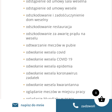
odstąpienie od umowy sala weselna
odstąpienie od umowy wesele
odszkodowanie i zadośćuczynienie
dom weselny
odszkodowanie restauracja
odszkodowanie za awarię prądu na
weselu
odtwarzanie meczów w pubie
odwołanie wesela covid
odwołanie wesela COVID 19
odwołanie wesela epidemia
odwołanie wesela koronawirus
zadatek
odwołanie wesela kwarantanna
oglądanie meczów w miejscu pracy
0
oglądanie Mundialu w pracy
napisz do mnie
ogłoszenia o pracę RODO klauzula
zadzwoń