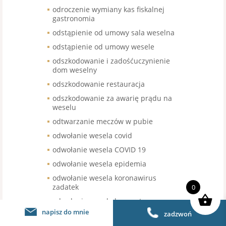
odroczenie wymiany kas fiskalnej
gastronomia
odstąpienie od umowy sala weselna
odstąpienie od umowy wesele
odszkodowanie i zadośćuczynienie
dom weselny
odszkodowanie restauracja
odszkodowanie za awarię prądu na
weselu
odtwarzanie meczów w pubie
odwołanie wesela covid
odwołanie wesela COVID 19
odwołanie wesela epidemia
odwołanie wesela koronawirus
zadatek
0
odwołanie wesela kwarantanna
napisz do mnie
zadzwoń
oglądanie meczów w miejscu pracy