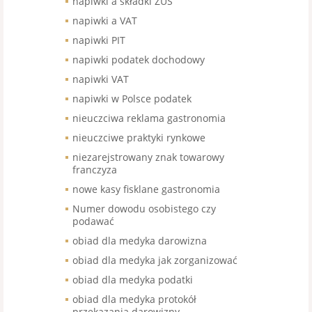
napiwki a składki ZUS
napiwki a VAT
napiwki PIT
napiwki podatek dochodowy
napiwki VAT
napiwki w Polsce podatek
nieuczciwa reklama gastronomia
nieuczciwe praktyki rynkowe
niezarejstrowany znak towarowy
franczyza
nowe kasy fisklane gastronomia
Numer dowodu osobistego czy
podawać
obiad dla medyka darowizna
obiad dla medyka jak zorganizować
obiad dla medyka podatki
obiad dla medyka protokół
przekazania darowizny