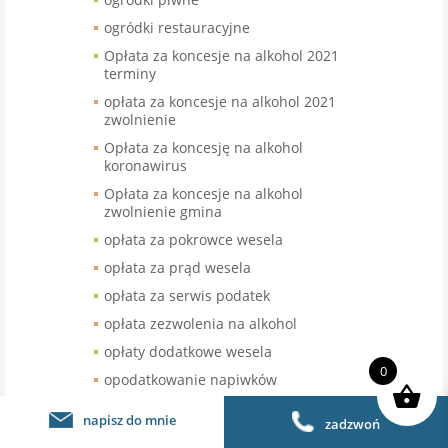
ogródki restauracyjne
Opłata za koncesje na alkohol 2021
terminy
opłata za koncesje na alkohol 2021
zwolnienie
Opłata za koncesję na alkohol
koronawirus
Opłata za koncesje na alkohol
zwolnienie gmina
opłata za pokrowce wesela
opłata za prąd wesela
opłata za serwis podatek
opłata zezwolenia na alkohol
opłaty dodatkowe wesela
0
opodatkowanie napiwków
opodatkowanie sprzedaży kawy
napisz do mnie
zadzwoń
organizacja pracy w gastronomii