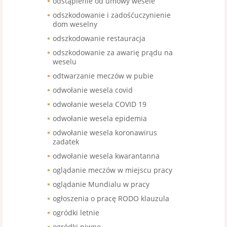
odstąpienie od umowy wesele
odszkodowanie i zadośćuczynienie
dom weselny
odszkodowanie restauracja
odszkodowanie za awarię prądu na
weselu
odtwarzanie meczów w pubie
odwołanie wesela covid
odwołanie wesela COVID 19
odwołanie wesela epidemia
odwołanie wesela koronawirus
zadatek
odwołanie wesela kwarantanna
oglądanie meczów w miejscu pracy
oglądanie Mundialu w pracy
ogłoszenia o pracę RODO klauzula
ogródki letnie
ogródki piwne