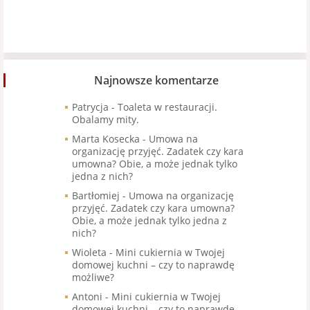
Najnowsze komentarze
Patrycja
-
Toaleta w restauracji.
Obalamy mity.
Marta Kosecka
-
Umowa na
organizację przyjęć. Zadatek czy kara
umowna? Obie, a może jednak tylko
jedna z nich?
Bartłomiej
-
Umowa na organizację
przyjęć. Zadatek czy kara umowna?
Obie, a może jednak tylko jedna z
nich?
Wioleta
-
Mini cukiernia w Twojej
domowej kuchni – czy to naprawdę
możliwe?
Antoni
-
Mini cukiernia w Twojej
domowej kuchni – czy to naprawdę