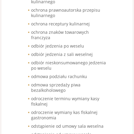
kulinarnego
ochrona prawnoautorska przepisu
kulinarnego
ochrona receptury kulinarnej
ochrona znaków towarowych
franczyza
odbiór jedzenia po weselu
odbiór jedzenia z sali weselnej
odbiór nieskonsumowanego jedzenia
po weselu
odmowa podziału rachunku
odmowa sprzedaży piwa
bezalkoholowego
odroczenie terminu wymiany kasy
fiskalnej
odroczenie wymiany kas fiskalnej
gastronomia
odstąpienie od umowy sala weselna