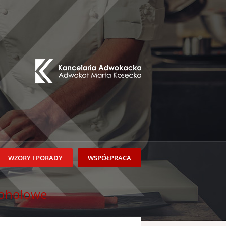
WZORY I PORADY
WSPÓŁPRACA
koholowe