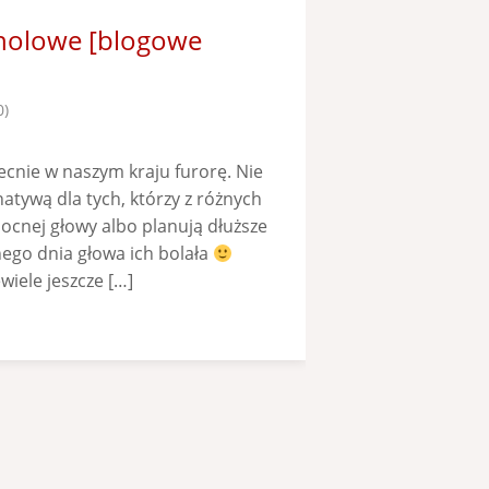
oholowe [blogowe
0)
cnie w naszym kraju furorę. Nie
atywą dla tych, którzy z różnych
ocnej głowy albo planują dłuższe
nego dnia głowa ich bolała
iele jeszcze […]