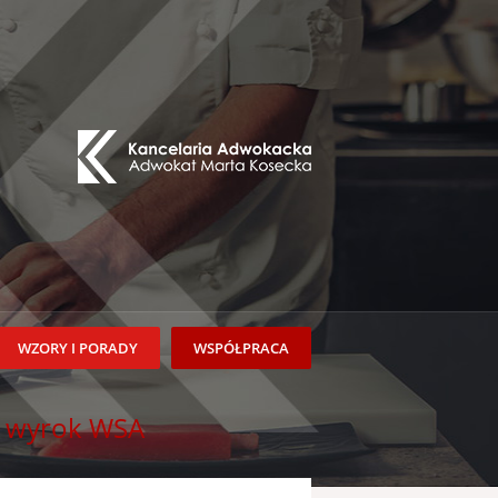
WZORY I PORADY
WSPÓŁPRACA
ji wyrok WSA