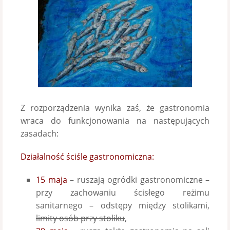
Z rozporządzenia wynika zaś, że gastronomia
wraca do funkcjonowania na następujących
zasadach:
Działalność ściśle gastronomiczna:
15 maja
– ruszają ogródki gastronomiczne –
przy zachowaniu ścisłego reżimu
sanitarnego – odstępy między stolikami,
limity osób przy stoliku
,