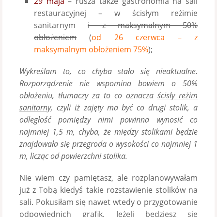
29 maja
– rusza także gastronomia na sali
restauracyjnej – w ścisłym reżimie
sanitarnym
i z maksymalnym 50%
obłożeniem
(
od 26 czerwca – z
maksymalnym obłożeniem 75%
);
Wykreślam to, co chyba stało się nieaktualne.
Rozporządzenie nie wspomina bowiem o 50%
obłożeniu, tłumaczy za to co oznacza
ścisły reżim
sanitarny
, czyli iż zajęty ma być co drugi stolik, a
odległość pomiędzy nimi powinna wynosić co
najmniej 1,5 m, chyba, że między stolikami będzie
znajdowała się przegroda o wysokości co najmniej 1
m, licząc od powierzchni stolika.
Nie wiem czy pamiętasz, ale rozplanowywałam
już z Tobą kiedyś takie rozstawienie stolików na
sali. Pokusiłam się nawet wtedy o przygotowanie
odpowiednich grafik. Jeżeli będziesz się