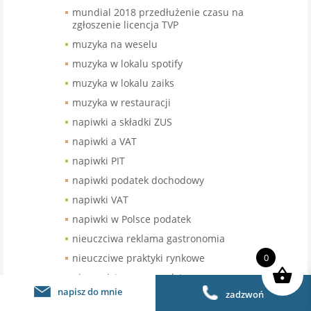
mundial 2018 przedłużenie czasu na
zgłoszenie licencja TVP
muzyka na weselu
muzyka w lokalu spotify
muzyka w lokalu zaiks
muzyka w restauracji
napiwki a składki ZUS
napiwki a VAT
napiwki PIT
napiwki podatek dochodowy
napiwki VAT
napiwki w Polsce podatek
nieuczciwa reklama gastronomia
nieuczciwe praktyki rynkowe
0
niezarejstrowany znak towarowy
franczyza
napisz do mnie
zadzwoń
nowe kasy fisklane gastronomia