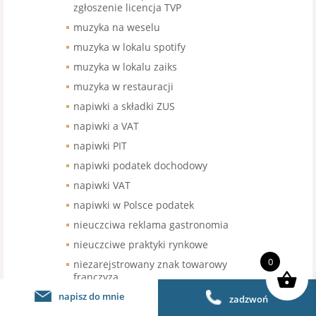
zgłoszenie licencja TVP
muzyka na weselu
muzyka w lokalu spotify
muzyka w lokalu zaiks
muzyka w restauracji
napiwki a składki ZUS
napiwki a VAT
napiwki PIT
napiwki podatek dochodowy
napiwki VAT
napiwki w Polsce podatek
nieuczciwa reklama gastronomia
nieuczciwe praktyki rynkowe
0
niezarejstrowany znak towarowy
franczyza
napisz do mnie
nowe kasy fisklane gastronomia
zadzwoń