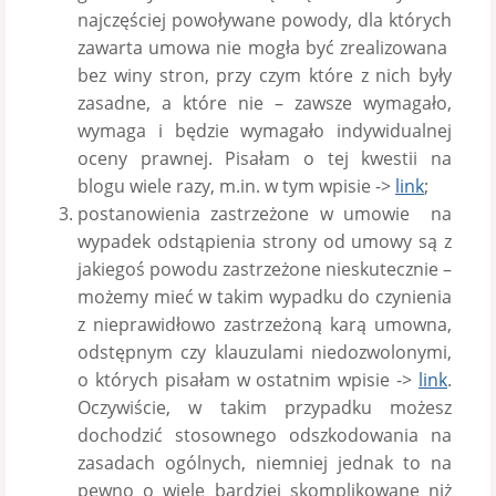
najczęściej powoływane powody, dla których
zawarta umowa nie mogła być zrealizowana
bez winy stron, przy czym które z nich były
zasadne, a które nie – zawsze wymagało,
wymaga i będzie wymagało indywidualnej
oceny prawnej. Pisałam o tej kwestii na
blogu wiele razy, m.in. w tym wpisie ->
link
;
postanowienia zastrzeżone w umowie na
wypadek odstąpienia strony od umowy są z
jakiegoś powodu zastrzeżone nieskutecznie –
możemy mieć w takim wypadku do czynienia
z nieprawidłowo zastrzeżoną karą umowna,
odstępnym czy klauzulami niedozwolonymi,
o których pisałam w ostatnim wpisie ->
link
.
Oczywiście, w takim przypadku możesz
dochodzić stosownego odszkodowania na
zasadach ogólnych, niemniej jednak to na
pewno o wiele bardziej skomplikowane niż