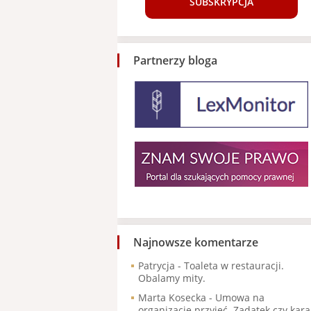
SUBSKRYPCJA
Partnerzy bloga
Najnowsze komentarze
Patrycja
-
Toaleta w restauracji.
Obalamy mity.
Marta Kosecka
-
Umowa na
organizację przyjęć. Zadatek czy kara