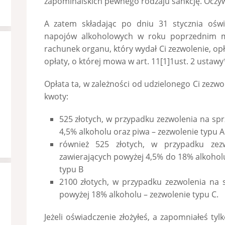
zapominalskich pewnego rodzaju sankcję. Oczyw
A zatem składając po dniu 31 stycznia oświ
napojów alkoholowych w roku poprzednim m
rachunek organu, który wydał Ci zezwolenie, o
opłaty, o której mowa w art. 11[1]1ust. 2 ustawy
Opłata ta, w zależności od udzielonego Ci zezw
kwoty:
525 złotych, w przypadku zezwolenia na sp
4,5% alkoholu oraz piwa – zezwolenie typu A
również 525 złotych, w przypadku zez
zawierających powyżej 4,5% do 18% alkoholu
typu B
2100 złotych, w przypadku zezwolenia na 
powyżej 18% alkoholu – zezwolenie typu C.
Jeżeli oświadczenie złożyłeś, a zapomniałeś tyl