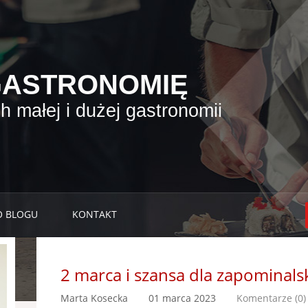
GASTRONOMIĘ
 małej i dużej gastronomii
O BLOGU
KONTAKT
2 marca i szansa dla zapominals
Marta Kosecka
01 marca 2023
Komentarze (0)