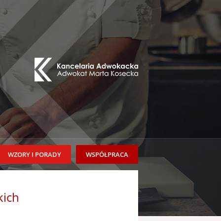
WZORY I PORADY
WSPÓŁPRACA
kich