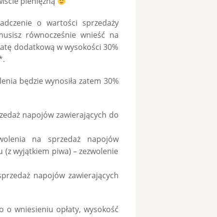
iście pieniężną
adczenie o wartości sprzedaży
usisz równocześnie wnieść na
płatę dodatkową w wysokości 30%
*.
olenia będzie wynosiła zatem 30%
rzedaż napojów zawierających do
wolenia na sprzedaż napojów
 (z wyjątkiem piwa) – zezwolenie
sprzedaż napojów zawierających
ko o wniesieniu opłaty, wysokość