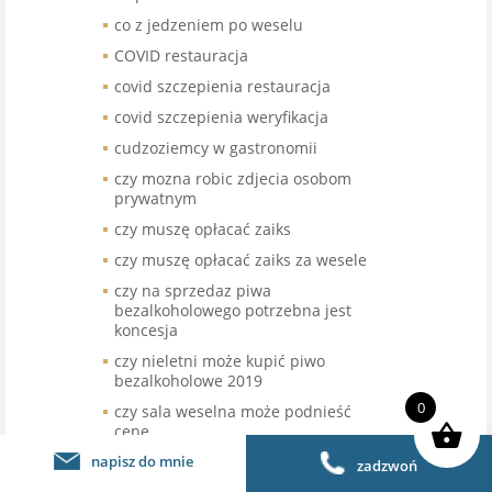
co z jedzeniem po weselu
COVID restauracja
covid szczepienia restauracja
covid szczepienia weryfikacja
cudzoziemcy w gastronomii
czy mozna robic zdjecia osobom
prywatnym
czy muszę opłacać zaiks
czy muszę opłacać zaiks za wesele
czy na sprzedaz piwa
bezalkoholowego potrzebna jest
koncesja
czy nieletni może kupić piwo
bezalkoholowe 2019
0
czy sala weselna może podnieść
cenę
napisz do mnie
czy warke 0 mozna sprzedawac
zadzwoń
nieletnim