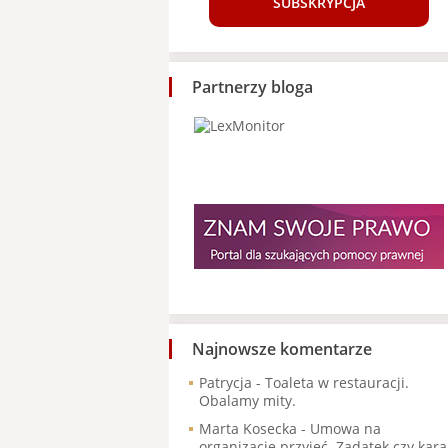
SUBSKRYPCJA
Partnerzy bloga
Najnowsze komentarze
Patrycja
-
Toaleta w restauracji.
Obalamy mity.
Marta Kosecka
-
Umowa na
organizację przyjęć. Zadatek czy kara