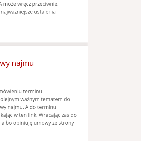
A może wręcz przeciwnie,
 najważniejsze ustalenia
]
owy najmu
mówieniu terminu
e kolejnym ważnym tematem do
wy najmu. A do terminu
ając w ten link. Wracając zaś do
ę albo opiniuję umowy ze strony