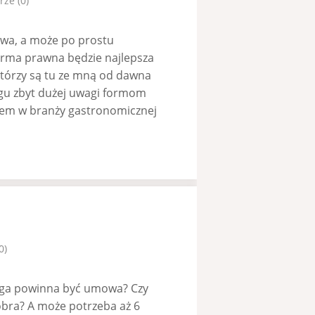
ze (0)
owa, a może po prostu
orma prawna będzie najlepsza
którzy są tu ze mną od dawna
ogu zbyt dużej uwagi formom
iem w branży gastronomicznej
0)
długa powinna być umowa? Czy
obra? A może potrzeba aż 6