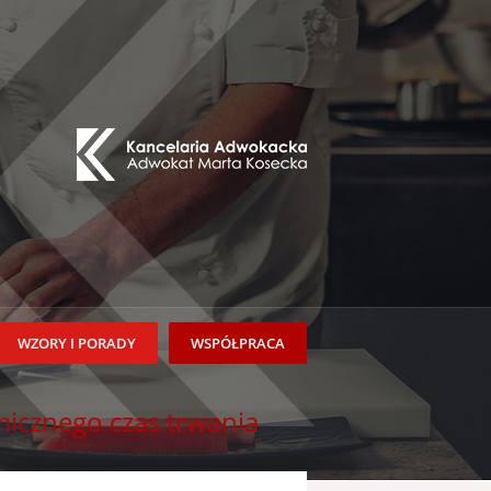
WZORY I PORADY
WSPÓŁPRACA
icznego czas trwania