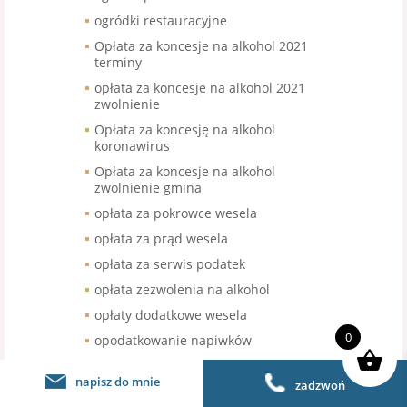
ogródki restauracyjne
Opłata za koncesje na alkohol 2021
terminy
opłata za koncesje na alkohol 2021
zwolnienie
Opłata za koncesję na alkohol
koronawirus
Opłata za koncesje na alkohol
zwolnienie gmina
opłata za pokrowce wesela
opłata za prąd wesela
opłata za serwis podatek
opłata zezwolenia na alkohol
opłaty dodatkowe wesela
0
opodatkowanie napiwków
opodatkowanie sprzedaży kawy
napisz do mnie
zadzwoń
organizacja pracy w gastronomii