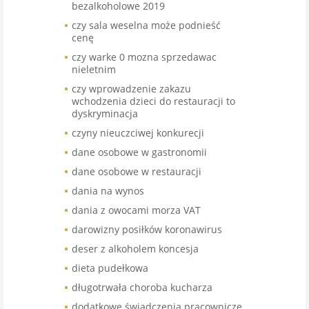
bezalkoholowe 2019
czy sala weselna może podnieść
cenę
czy warke 0 mozna sprzedawac
nieletnim
czy wprowadzenie zakazu
wchodzenia dzieci do restauracji to
dyskryminacja
czyny nieuczciwej konkurecji
dane osobowe w gastronomii
dane osobowe w restauracji
dania na wynos
dania z owocami morza VAT
darowizny posiłków koronawirus
deser z alkoholem koncesja
dieta pudełkowa
długotrwała choroba kucharza
dodatkowe świadczenia pracownicze