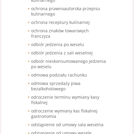
kulinarnego
ochrona prawnoautorska przepisu
kulinarnego
ochrona receptury kulinarnej
ochrona znaków towarowych
franczyza
odbiór jedzenia po weselu
odbiór jedzenia z sali weselnej
odbiór nieskonsumowanego jedzenia
po weselu
odmowa podziału rachunku
odmowa sprzedaży piwa
bezalkoholowego
odroczenie terminu wymiany kasy
fiskalnej
odroczenie wymiany kas fiskalnej
gastronomia
odstąpienie od umowy sala weselna
odstąpienie od umowy wesele